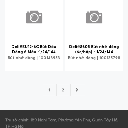
Deli#EU12-6C Bút Dấu
Deli#S605 Bút nhớ dòng
Dòng 6 Màu -1/24/144
(6c/hộp) - 1/24/144
Bút nhớ dòng | 100143953
Bút nhớ dòng | 100135798
1
2
》
Trụ sở chính: 189 Nghi Tàm, Phường Yên Phụ, Quận Tây Hồ,
TP Hà Nội